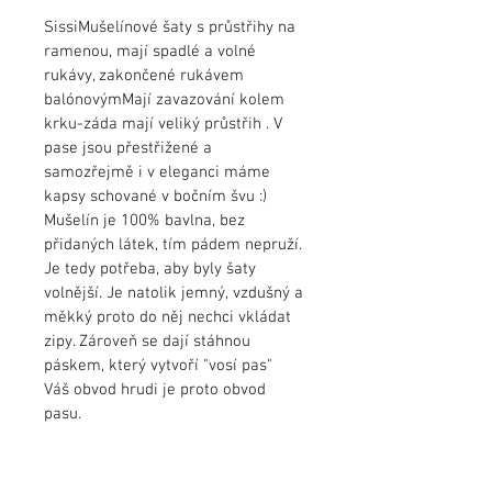
SissiMušelínové šaty s průstřihy na 
ramenou, mají spadlé a volné 
rukávy, zakončené rukávem 
balónovýmMají zavazování kolem 
krku-záda mají veliký průstřih . V 
pase jsou přestřižené a 
samozřejmě i v eleganci máme 
kapsy schované v bočním švu :)
Mušelín je 100% bavlna, bez 
přidaných látek, tím pádem nepruží. 
Je tedy potřeba, aby byly šaty 
volnější. Je natolik jemný, vzdušný a 
měkký proto do něj nechci vkládat 
zipy. Zároveň se dají stáhnou 
páskem, který vytvoří "vosí pas" 
Váš obvod hrudi je proto obvod 
pasu. 
Šaty mají Certifikát Öko-Tex 